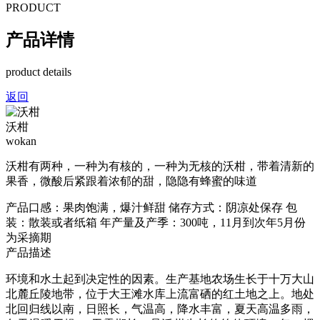
PRODUCT
产品详情
product details
返回
沃柑
wokan
沃柑有两种，一种为有核的，一种为无核的沃柑，带着清新的
果香，微酸后紧跟着浓郁的甜，隐隐有蜂蜜的味道
产品口感：果肉饱满，爆汁鲜甜 储存方式：阴凉处保存 包
装：散装或者纸箱 年产量及产季：300吨，11月到次年5月份
为采摘期
产品描述
环境和水土起到决定性的因素。生产基地农场生长于十万大山
北麓丘陵地带，位于大王滩水库上流富硒的红土地之上。地处
北回归线以南，日照长，气温高，降水丰富，夏天高温多雨，