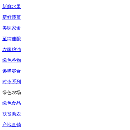
新鲜水果
新鲜蔬菜
美味家禽
至纯佳酿
农家粮油
绿色谷物
馋嘴零食
时令系列
绿色农场
绿色食品
扶贫助农
产地直销