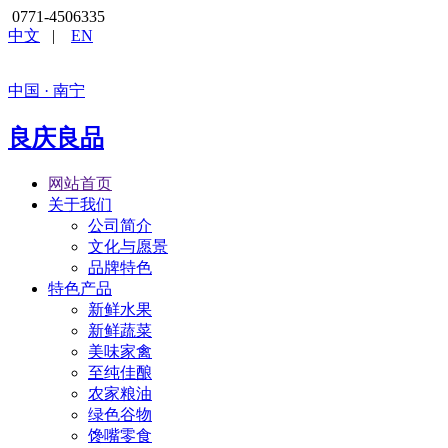
0771-4506335
中文
|
EN
中国 · 南宁
良庆良品
网站首页
关于我们
公司简介
文化与愿景
品牌特色
特色产品
新鲜水果
新鲜蔬菜
美味家禽
至纯佳酿
农家粮油
绿色谷物
馋嘴零食