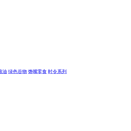
粮油
绿色谷物
馋嘴零食
时令系列