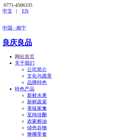
0771-4506335
中文
|
EN
中国 · 南宁
良庆良品
网站首页
关于我们
公司简介
文化与愿景
品牌特色
特色产品
新鲜水果
新鲜蔬菜
美味家禽
至纯佳酿
农家粮油
绿色谷物
馋嘴零食